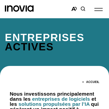
Ouvrir
la
Open
Open
navigat
the
search
du
accessibility
window
site
toolbar.
ENTREPRISES
ACTIVES
ACCUEIL
Nous investissons principalement
dans les
entreprises de logiciels
et
les
solutions propulsées par l’IA
qui