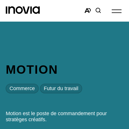
Ouvrir
la
Open
Open
navigat
the
search
du
accessibility
window
site
toolbar.
MOTION
Commerce
Futur du travail
Motion est le poste de commandement pour
stratèges créatifs.