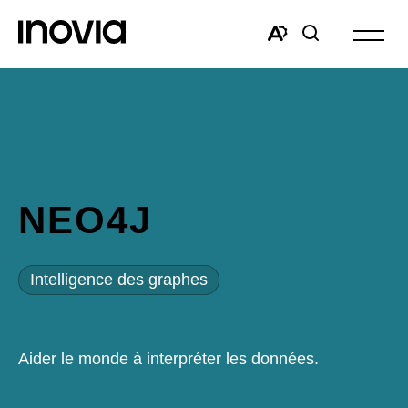
Ouvrir
la
Open
Open
navigat
the
search
du
accessibility
window
site
toolbar.
NEO4J
Intelligence des graphes
Aider le monde à interpréter les données.