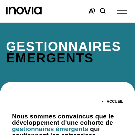
Ouvrir
la
Open
Open
navigat
the
search
du
accessibility
window
site
toolbar.
GESTIONNAIRES
ÉMERGENTS
ACCUEIL
Nous sommes convaincus que le
développement d’une cohorte de
gestionnaires émergents
qui