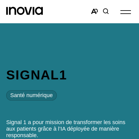
Ouvrir
la
Open
Open
navigat
the
search
du
accessibility
window
site
toolbar.
SIGNAL1
Santé numérique
Signal 1 a pour mission de transformer les soins
aux patients grâce à l’IA déployée de manière
responsable.