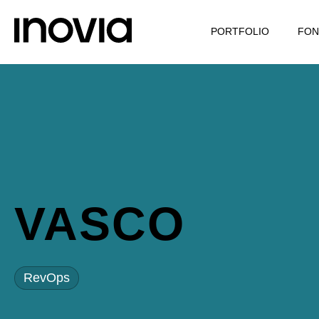
PORTFOLIO
FON
VASCO
RevOps