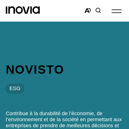
Ouvrir
la
Open
Open
navigat
the
search
du
accessibility
window
site
toolbar.
NOVISTO
ESG
Contribue à la durabilité de l’économie, de
l’environnement et de la société en permettant aux
entreprises de prendre de meilleures décisions et