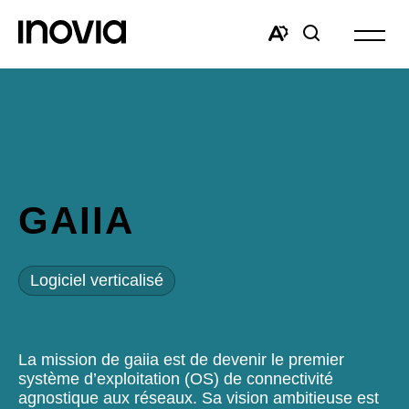
Ouvrir
la
Open
Open
navigat
the
search
du
accessibility
window
site
toolbar.
GAIIA
Logiciel verticalisé
La mission de gaiia est de devenir le premier
système d’exploitation (OS) de connectivité
agnostique aux réseaux. Sa vision ambitieuse est