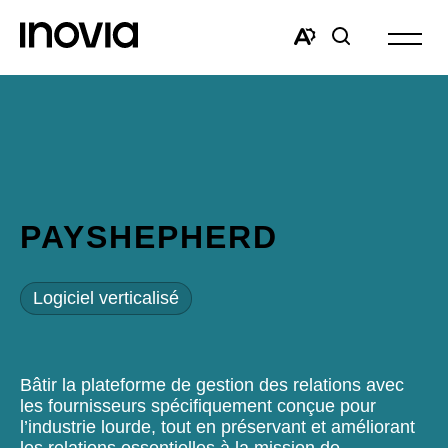
Ouvrir
la
Open
Open
navigat
the
search
du
accessibility
window
site
toolbar.
PAYSHEPHERD
Logiciel verticalisé
Bâtir la plateforme de gestion des relations avec
les fournisseurs spécifiquement conçue pour
l’industrie lourde, tout en préservant et améliorant
les relations essentielles à la mission de