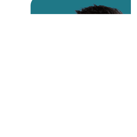
01 / 04
WESLEY
SESSENWEIN
CO-FONDATEUR ET CHEF DE LA
DIRECTION
PAYSHEPHERD