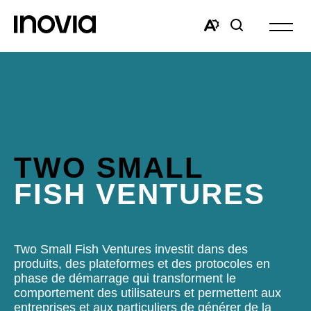
Ouvrir
la
Open
Open
navigat
the
search
du
accessibility
window
site
toolbar.
TWO SMALL
FISH VENTURES
Two Small Fish Ventures investit dans des
produits, des plateformes et des protocoles en
phase de démarrage qui transforment le
comportement des utilisateurs et permettent aux
entreprises et aux particuliers de générer de la