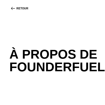
RETOUR
À PROPOS DE
FOUNDERFUEL
FounderFuel est un accélérateur de startups qui so
phase de démarrage dans leur mise sur le marché e
Alliant l’expertise, l’expérience et les réseaux de 