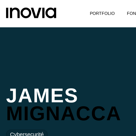
PORTFOLIO
FON
JAMES
MIGNACCA
Cybersecurité