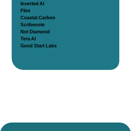
Inverted AI
Flint
Coastal Carbon
Scribenote
Not Diamond
Tera AI
Good Start Labs