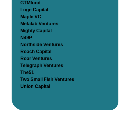
GTMfund
Luge Capital
Maple VC
Metalab Ventures
Mighty Capital
N49P
Northside Ventures
Roach Capital
Roar Ventures
Telegraph Ventures
The51
Two Small Fish Ventures
Union Capital