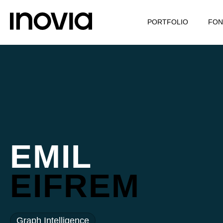
PORTFOLIO
FON
EMIL
EIFREM
Graph Intelligence