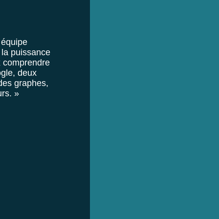
 équipe
 la puissance
ux comprendre
ogle, deux
 des graphes,
rs. »