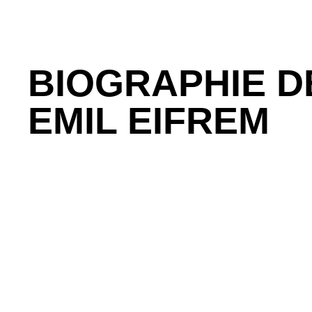
BIOGRAPHIE D
EMIL EIFREM
Emil Eifrem a esquissé l’idée de ce que l’on appel
quechef de la direction de Neo4j et co-auteur du liv
l’évangélisation des bases de données par graphes