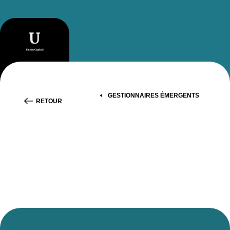
GESTIONNAIRES ÉMERGENTS
RETOUR