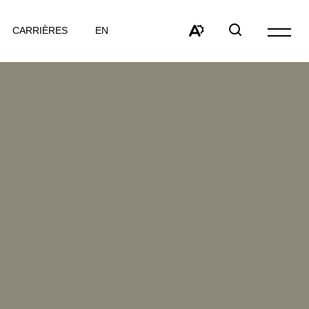
VISITER
CARRIÈRES
EN
Ouvrir
LA
la
Open
Open
PAGE
navigat
the
search
EN
du
accessibility
window
:
site
toolbar.
ENGLISH.