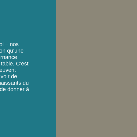
oi – nos
ion qu’une
vernance
table. C’est
peuvent
uvoir de
naissants du
 de donner à