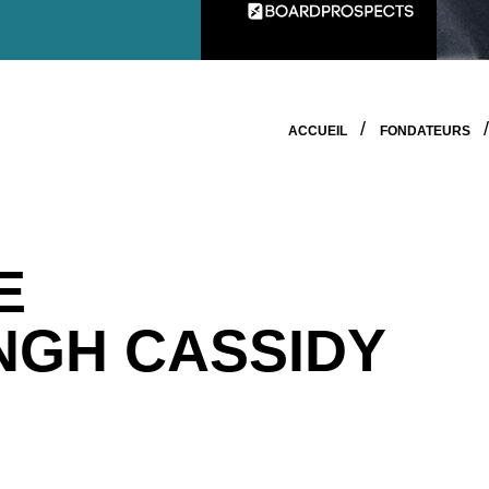
ACCUEIL
FONDATEURS
E
NGH CASSIDY
on et entrepreneure avec plus de 25 ans d’expérience da