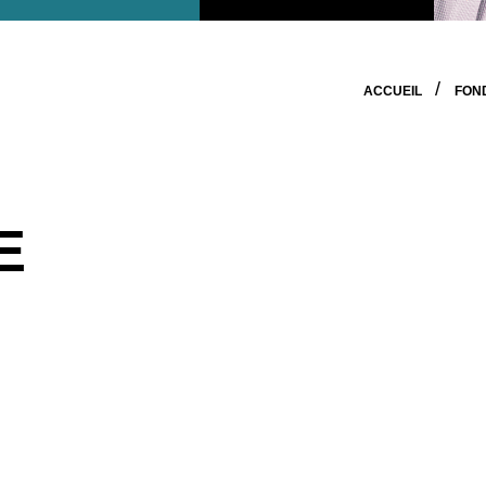
ACCUEIL
FON
E
de
Neo Financial
, la première plateforme bancaire numér
 meilleure façon de gérer et de faire fructifier leur arge