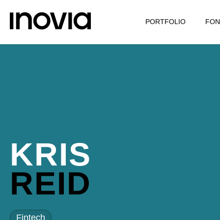
PORTFOLIO
FON
KRIS
REID
Fintech