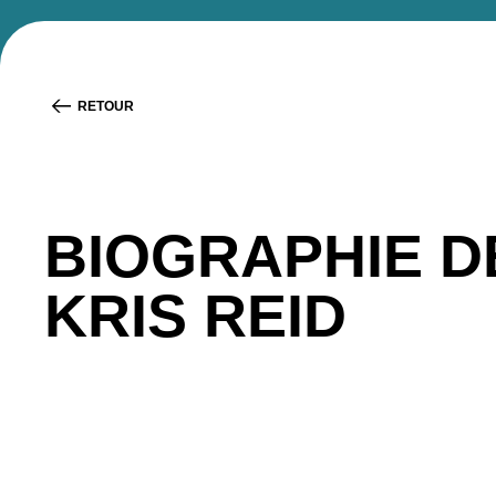
RETOUR
BIOGRAPHIE D
KRIS REID
Kris Read
est cofondateur et directeur technique 
entreprises locales tout en offrant aux Canadiens une