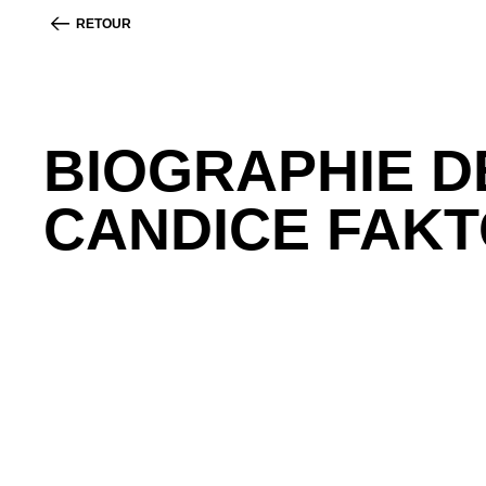
RETOUR
BIOGRAPHIE D
CANDICE FAK
La passion de Candice est de bâtir des communautés
aujourd’hui la plus grande plateforme de partage 
séances GameChanger, une communauté d’apprentis
Capital. Candice est originaire d’Afrique du Sud et
un cinéaste.