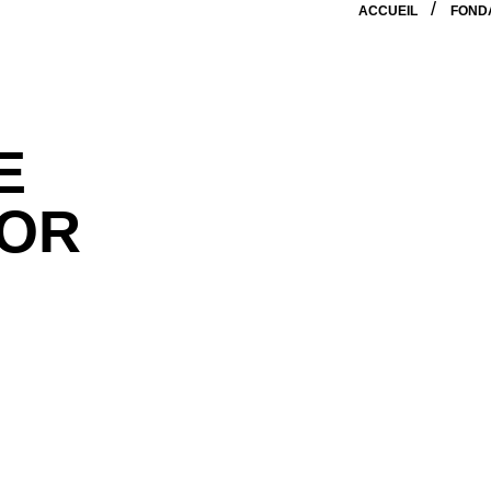
ACCUEIL
FOND
E
TOR
 et de créer des expériences visant à favoriser l’appren
de contenu pour les créateurs au monde, qui a récemmen
sage de plus de 3 000 membres. Elle est également ass
 habite Toronto. Elle est adepte de yoga, mère de deux g