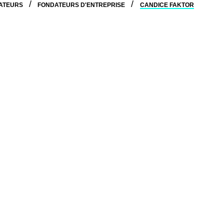
ATEURS
FONDATEURS D'ENTREPRISE
CANDICE FAKTOR
tissage. Elle a participé à l’ascension de Wattpad,
t été vendue pour 660 M$ US. Elle anime les
ociée de la firme de capital de risque Lobby
arçons et d’un bébé chien, en plus d’être mariée à