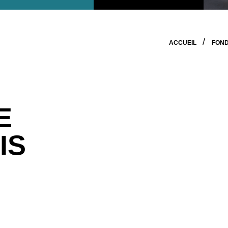
ACCUEIL
FON
E
IS
o
. Andrew a plus de vingt ans d’expérience en finance à 
es ainsi que chez plusieurs gestionnaires d’investisseme
rès d’Annaly Capital Management, un fonds d’investisseme