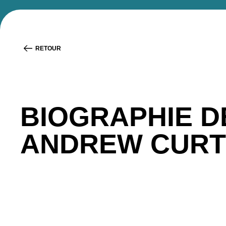
RETOUR
BIOGRAPHIE D
ANDREW CURT
Andrew Curtis est le chef de la direction de
Clearc
d’investissement Merrill Lynch & Co. et Lazard Frèr
conseiller en juillet 2022, il a été conseiller aup