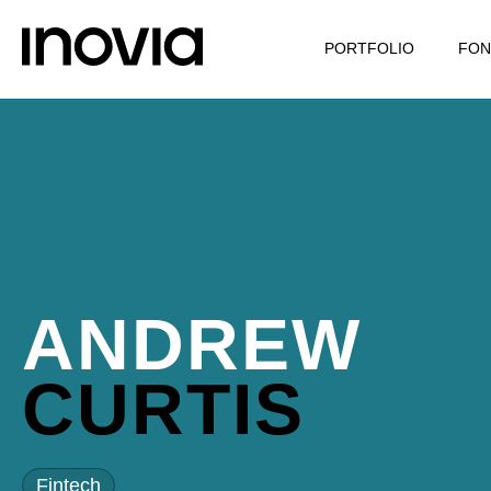
PORTFOLIO
FON
ANDREW
CURTIS
Fintech