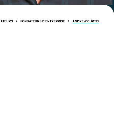
DATEURS
FONDATEURS D'ENTREPRISE
ANDREW CURTIS
New York, incluant des rôles dans les banques
nt. Avant de rejoindre Clearco en tant que
nt immobilier axé sur le financement du logement et