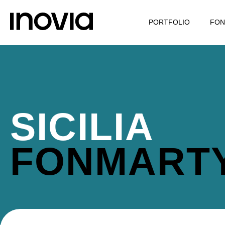
PORTFOLIO
FON
SICILIA
FONMART