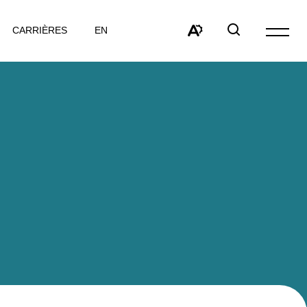
VISITER
CARRIÈRES
EN
Ouvrir
LA
la
Open
Open
PAGE
navigat
the
search
EN
du
accessibility
window
:
site
toolbar.
ENGLISH.