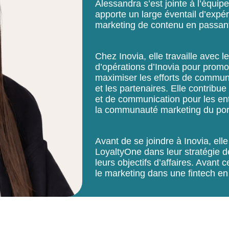
Alessandra s’est jointe à l’équip
apporte un large éventail d’expé
marketing de contenu en passant
Chez Inovia, elle travaille avec 
d’opérations d’Inovia pour prom
maximiser les efforts de communi
et les partenaires. Elle contribu
et de communication pour les entr
la communauté marketing du port
Avant de se joindre à Inovia, el
LoyaltyOne dans leur stratégie d
leurs objectifs d’affaires. Avant
le marketing dans une fintech en
Alessandra est diplômée de l’Un
en beaux-arts, spécialisation en
titulaire d’un DESS en communi