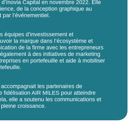
e d’Inovia Capital en novembre 2022. Elle
rience, de la conception graphique au
 par l’événementiel.
les équipes d’investissement et
ouvoir la marque dans l’écosystème et
cation de la firme avec les entrepreneurs
e également à des initiatives de marketing
eprises en portefeuille et aide à mobiliser
efeuille.
le accompagnait les partenaires de
e fidélisation AIR MILES pour atteindre
 cela, elle a soutenu les communications et
 pleine croissance.
iversité Concordia avec un baccalauréat
 design graphique. Elle est également
cation-marketing de HEC Montréal.