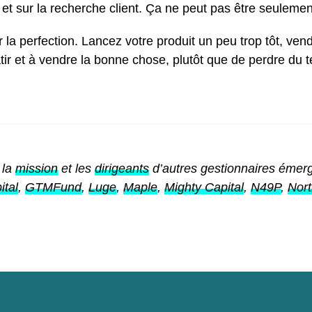
t sur la recherche client. Ça ne peut pas être seulement
ur la perfection. Lancez votre produit un peu trop tôt, ven
âtir et à vendre la bonne chose, plutôt que de perdre du
 la
mission
et les
dirigeants
d’autres gestionnaires émerge
tal
,
GTMFund
,
Luge
,
Maple
,
Mighty Capital
,
N49P
,
Nort