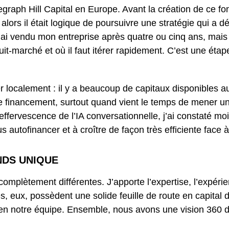
graph Hill Capital en Europe. Avant la création de ce fond
rs il était logique de poursuivre une stratégie qui a déjà
i vendu mon entreprise après quatre ou cinq ans, mais c
t-marché et où il faut itérer rapidement. C’est une étape
er localement : il y a beaucoup de capitaux disponibles 
de financement, surtout quand vient le temps de mener u
effervescence de l’IA conversationnelle, j’ai constaté m
us autofinancer et à croître de façon très efficiente fac
NDS UNIQUE
plètement différentes. J’apporte l’expertise, l’expérien
, eux, possèdent une solide feuille de route en capital 
bien notre équipe. Ensemble, nous avons une vision 360 