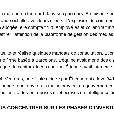
a marqué un tournant dans son parcours. En misant sur l
rande échelle avec leurs clients. L’explosion du comme
n apogée, elle comptait 120 employé·es et collaborait av
irer l’attention de la plateforme de gestion des médias 
suite et réalisé quelques mandats de consultation, Étie
, une firme basée à Barcelone. L’équipe avait mené des 
que de capitaux locaux auquel Étienne avait lui-même 
h Ventures, une filiale dirigée par Étienne qui a levé 34 
 de l’année, dont environ la moitié provient du gouverne
soutiendra des entreprises québécoises en intelligence ar
US CONCENTRER SUR LES PHASES D’INVEST