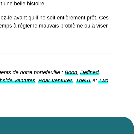
 une belle histoire.
dez-le avant qu’il ne soit entièrement prêt. Ces
 temps à régler le mauvais problème ou à viser
nts de notre portefeuille :
Boon
,
Defined
,
hside Ventures
,
Roar Ventures
,
The51
et
Two