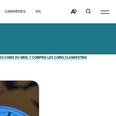
VISITER
CARRIÈRES
EN
Ouvrir
LA
la
Open
Open
PAGE
navigat
the
search
EN
du
accessibility
window
:
site
toolbar.
ENGLISH.
S COINS DU WEB, Y COMPRIS LES COINS CLANDESTINS