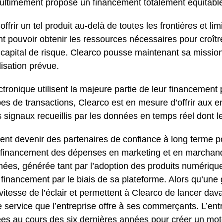
ui ultimement propose un financement totalement équitabl
’offrir un tel produit au-delà de toutes les frontières et 
ent pouvoir obtenir les ressources nécessaires pour croîtr
 capital de risque. Clearco pousse maintenant sa mission
lisation prévue.
ronique utilisent la majeure partie de leur financement 
ypes de transactions, Clearco est en mesure d’offrir aux
 signaux recueillis par les données en temps réel dont le
vent devenir des partenaires de confiance à long terme po
le financement des dépenses en marketing et en marchan
ées, générée tant par l’adoption des produits numériqu
e financement par le biais de sa plateforme. Alors qu’un
vitesse de l’éclair et permettent à Clearco de lancer da
e service que l’entreprise offre à ses commerçants. L’ent
s au cours des six dernières années pour créer un mot