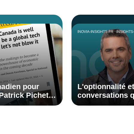
INOVIA-INSIGHTS-FR
INSIGHTS
nadien pour
L'optionnalité et
Patrick Pichette
conversations 
vous devriez av