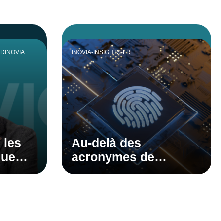
-DINOVIA
INOVIA-INSIGHTS-FR
 les
Au-delà des
que
acronymes de
oir
l’industrie : Explorer
les tendances en
matière de
cybersécurité avant la